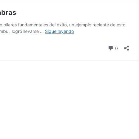
abras
o pilares fundamentales del éxito, un ejemplo reciente de esto
“Este
mbul, logró llevarse …
Sigue leyendo
es
mi
comentari
0
momento”:
conozca
la
atleta
que
decretó
su
triunfo
a
través
de
sus
palabras