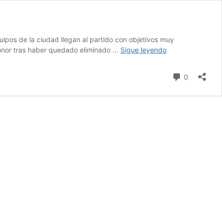
uipos de la ciudad llegan al partido con objetivos muy
Lo
 honor tras haber quedado eliminado …
Sigue leyendo
que
hay
comentari
0
en
juego
en
el
clásico
paisa