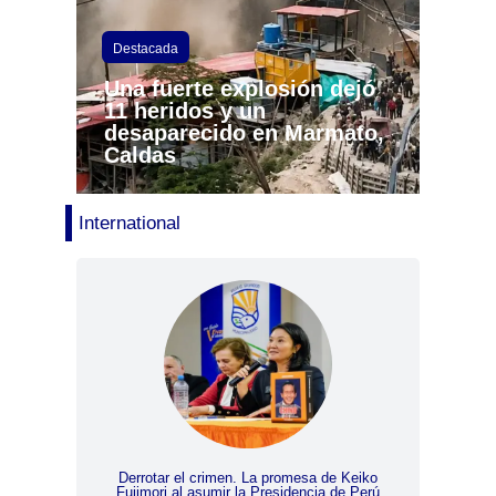
Destacada
Una fuerte explosión dejó
11 heridos y un
desaparecido en Marmato,
Caldas
International
Derrotar el crimen. La promesa de Keiko
Venezuela a
Fujimori al asumir la Presidencia de Perú
Internacio