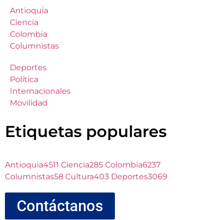
Antioquia
Ciencia
Colombia
Columnistas
Deportes
Política
Internacionales
Movilidad
Etiquetas populares
Antioquia
4511
Ciencia
285
Colombia
6237
Columnistas
58
Cultura
403
Deportes
3069
Contáctanos