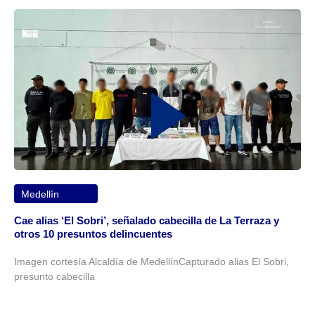
Medellín
Cae alias ‘El Sobri’, señalado cabecilla de La Terraza y
otros 10 presuntos delincuentes
Imagen cortesía Alcaldía de MedellínCapturado alias El Sobri,
presunto cabecilla