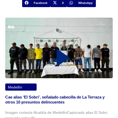
Facebook
X
WhatsApp
Medellín
Cae alias ‘El Sobri’, señalado cabecilla de La Terraza y
otros 10 presuntos delincuentes
Imagen cortesía Alcaldía de MedellínCapturado alias El Sobri,
presunto cabecilla