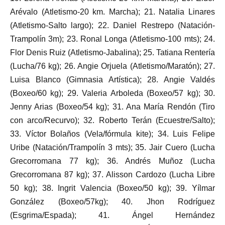
Arévalo (Atletismo-20 km. Marcha); 21. Natalia Linares
(Atletismo-Salto largo); 22. Daniel Restrepo (Natación-
Trampolín 3m); 23. Ronal Longa (Atletismo-100 mts); 24.
Flor Denis Ruiz (Atletismo-Jabalina); 25. Tatiana Rentería
(Lucha/76 kg); 26. Angie Orjuela (Atletismo/Maratón); 27.
Luisa Blanco (Gimnasia Artística); 28. Angie Valdés
(Boxeo/60 kg); 29. Valeria Arboleda (Boxeo/57 kg); 30.
Jenny Arias (Boxeo/54 kg); 31. Ana María Rendón (Tiro
con arco/Recurvo); 32. Roberto Terán (Ecuestre/Salto);
33. Víctor Bolaños (Vela/fórmula kite); 34. Luis Felipe
Uribe (Natación/Trampolín 3 mts); 35. Jair Cuero (Lucha
Grecorromana 77 kg); 36. Andrés Muñoz (Lucha
Grecorromana 87 kg); 37. Alisson Cardozo (Lucha Libre
50 kg); 38. Ingrit Valencia (Boxeo/50 kg); 39. Yílmar
González (Boxeo/57kg); 40. Jhon Rodríguez
(Esgrima/Espada); 41. Ángel Hernández