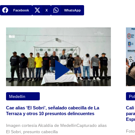
Facebook
X
WhatsApp
Medellín
Pol
Cae alias ‘El Sobri’, señalado cabecilla de La
Cali
Terraza y otros 10 presuntos delincuentes
para
Espr
Imagen cortesía Alcaldía de MedellínCapturado alias
Foto
El Sobri, presunto cabecilla