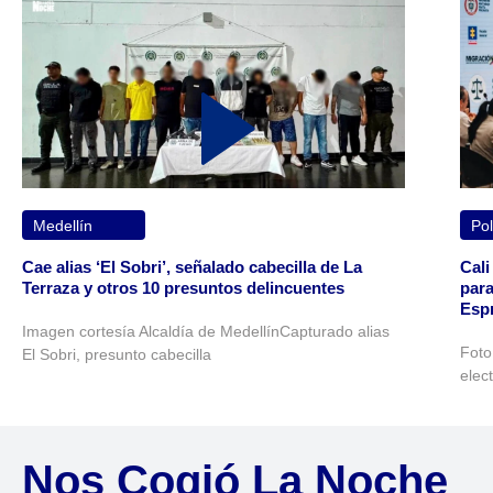
Medellín
Pol
Cae alias ‘El Sobri’, señalado cabecilla de La
Cali
Terraza y otros 10 presuntos delincuentes
para
Espr
Imagen cortesía Alcaldía de MedellínCapturado alias
Foto
El Sobri, presunto cabecilla
elec
Nos Cogió La Noche