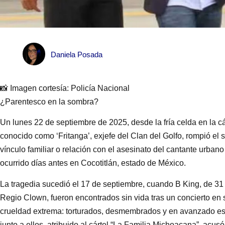
Daniela Posada
📸 Imagen cortesía: Policía Nacional
¿Parentesco en la sombra?
Un lunes 22 de septiembre de 2025, desde la fría celda en la cá
conocido como ‘Fritanga’, exjefe del Clan del Golfo, rompió el 
vínculo familiar o relación con el asesinato del cantante urban
ocurrido días antes en Cocotitlán, estado de México.
La tragedia sucedió el 17 de septiembre, cuando B King, de 31
Regio Clown, fueron encontrados sin vida tras un concierto e
crueldad extrema: torturados, desmembrados y en avanzado e
junto a ellos, atribuido al cártel “La Familia Michoacana”, acus