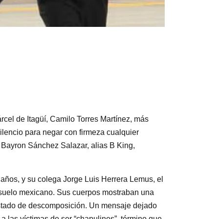
rcel de Itagüí, Camilo Torres Martínez, más
silencio para negar con firmeza cualquier
o Bayron Sánchez Salazar, alias B King,
 años, y su colega Jorge Luis Herrera Lemus, el
n suelo mexicano. Sus cuerpos mostraban una
stado de descomposición. Un mensaje dejado
ó a las víctimas de ser “chapulines”, término que