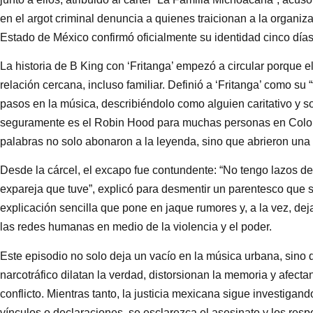
en el argot criminal denuncia a quienes traicionan a la organiza
Estado de México confirmó oficialmente su identidad cinco día
La historia de B King con ‘Fritanga’ empezó a circular porque e
relación cercana, incluso familiar. Definió a ‘Fritanga’ como su 
pasos en la música, describiéndolo como alguien caritativo y so
seguramente es el Robin Hood para muchas personas en Colombia
palabras no solo abonaron a la leyenda, sino que abrieron una
Desde la cárcel, el excapo fue contundente: “No tengo lazos de 
expareja que tuve”, explicó para desmentir un parentesco que s
explicación sencilla que pone en jaque rumores y, a la vez, dej
las redes humanas en medio de la violencia y el poder.
Este episodio no solo deja un vacío en la música urbana, sino 
narcotráfico dilatan la verdad, distorsionan la memoria y afec
conflicto. Mientras tanto, la justicia mexicana sigue investigan
vínculos o declaraciones, se esclarezca el asesinato y los res