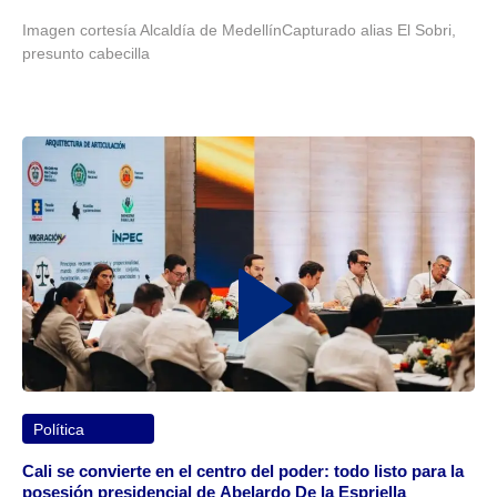
Imagen cortesía Alcaldía de MedellínCapturado alias El Sobri,
presunto cabecilla
Política
Cali se convierte en el centro del poder: todo listo para la
posesión presidencial de Abelardo De la Espriella