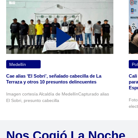
Medellín
Pol
Cae alias ‘El Sobri’, señalado cabecilla de La
Cali
Terraza y otros 10 presuntos delincuentes
para
Espr
Imagen cortesía Alcaldía de MedellínCapturado alias
Foto
El Sobri, presunto cabecilla
elec
Nos Cogió La Noche