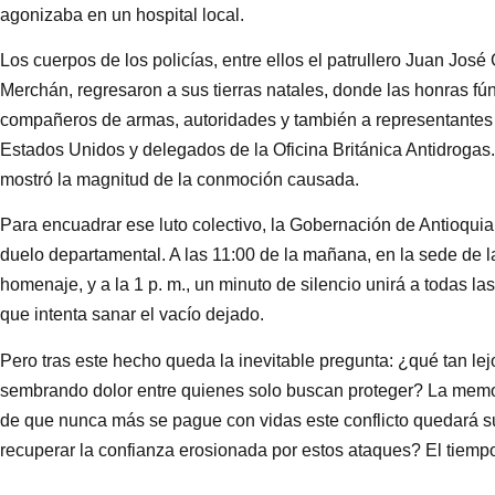
agonizaba en un hospital local.
Los cuerpos de los policías, entre ellos el patrullero Juan Jos
Merchán, regresaron a sus tierras natales, donde las honras fú
compañeros de armas, autoridades y también a representantes
Estados Unidos y delegados de la Oficina Británica Antidrogas
mostró la magnitud de la conmoción causada.
Para encuadrar ese luto colectivo, la Gobernación de Antioqui
duelo departamental. A las 11:00 de la mañana, en la sede de l
homenaje, y a la 1 p. m., un minuto de silencio unirá a todas la
que intenta sanar el vacío dejado.
Pero tras este hecho queda la inevitable pregunta: ¿qué tan le
sembrando dolor entre quienes solo buscan proteger? La memor
de que nunca más se pague con vidas este conflicto quedará su
recuperar la confianza erosionada por estos ataques? El tiempo l