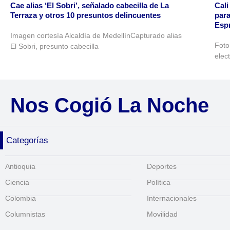
Cae alias ‘El Sobri’, señalado cabecilla de La
Cali
Terraza y otros 10 presuntos delincuentes
para
Espr
Imagen cortesía Alcaldía de MedellínCapturado alias
Foto
El Sobri, presunto cabecilla
elec
Nos Cogió La Noche
Categorías
Antioquia
Deportes
Ciencia
Política
Colombia
Internacionales
Columnistas
Movilidad