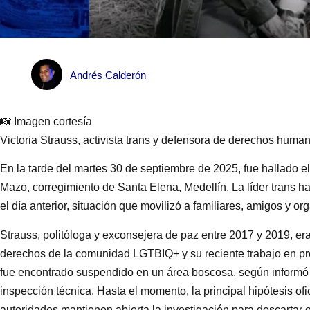
Andrés Calderón
📸 Imagen cortesía
Victoria Strauss, activista trans y defensora de derechos huma
En la tarde del martes 30 de septiembre de 2025, fue hallado el
Mazo, corregimiento de Santa Elena, Medellín. La líder trans 
el día anterior, situación que movilizó a familiares, amigos y or
Strauss, politóloga y exconsejera de paz entre 2017 y 2019, er
derechos de la comunidad LGTBIQ+ y su reciente trabajo en pro
fue encontrado suspendido en un área boscosa, según informó l
inspección técnica. Hasta el momento, la principal hipótesis ofi
autoridades mantienen abierta la investigación para descartar 