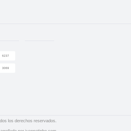
6237
3069
dos los derechos reservados.
arrollado por juanpatinho.com