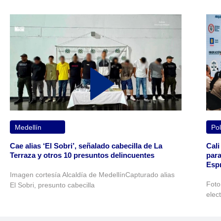
Medellín
Pol
Cae alias ‘El Sobri’, señalado cabecilla de La
Cali
Terraza y otros 10 presuntos delincuentes
para
Espr
Imagen cortesía Alcaldía de MedellínCapturado alias
Foto
El Sobri, presunto cabecilla
elec