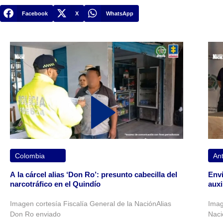
Facebook
X
WhatsApp
Colombia
Ant
A la cárcel alias ‘Don Ro’: presunto cabecilla del
Envi
narcotráfico en el Quindío
auxi
Imagen cortesía Fiscalía General de la NaciónAlias
Imag
Don Ro enviado
Naci