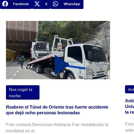
Facebook
X
WhatsApp
Nos cogió la
Ant
noche
Anti
Univ
Reabren el Túnel de Oriente tras fuerte accidente
la r
que dejó ocho personas lesionadas
Foto
Foto cortesía Denuncias Antioquia Fue restablecida la
sobr
movilidad en el