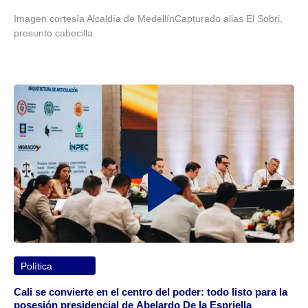
Imagen cortesía Alcaldía de MedellínCapturado alias El Sobri,
presunto cabecilla
Política
Cali se convierte en el centro del poder: todo listo para la
posesión presidencial de Abelardo De la Espriella