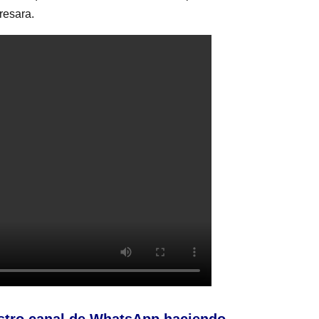
gresara.
stro canal de WhatsApp haciendo