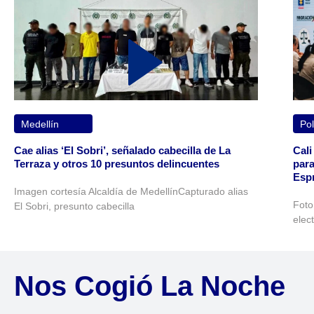
Medellín
Pol
Cae alias ‘El Sobri’, señalado cabecilla de La
Cali
Terraza y otros 10 presuntos delincuentes
para
Espr
Imagen cortesía Alcaldía de MedellínCapturado alias
Foto
El Sobri, presunto cabecilla
elec
Nos Cogió La Noche