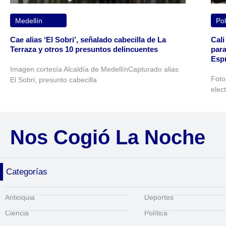
Medellín
Pol
Cae alias ‘El Sobri’, señalado cabecilla de La
Cali
Terraza y otros 10 presuntos delincuentes
para
Espr
Imagen cortesía Alcaldía de MedellínCapturado alias
Foto
El Sobri, presunto cabecilla
elec
Nos Cogió La Noche
Categorías
Antioquia
Deportes
Ciencia
Política