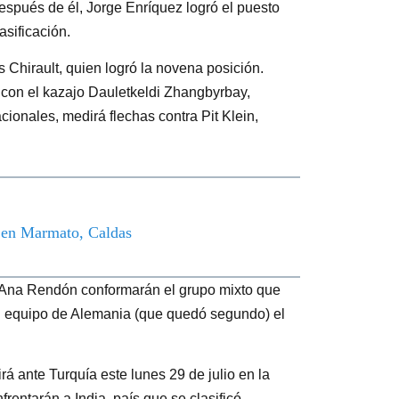
espués de él, Jorge Enríquez logró el puesto
asificación.
 Chirault, quien logró la novena posición.
o con el kazajo Dauletkeldi Zhangbyrbay,
acionales, medirá flechas contra Pit Klein,
o en Marmato, Caldas
y Ana Rendón conformarán el grupo mixto que
 el equipo de Alemania (que quedó segundo) el
á ante Turquía este lunes 29 de julio en la
frentarán a India, país que se clasificó