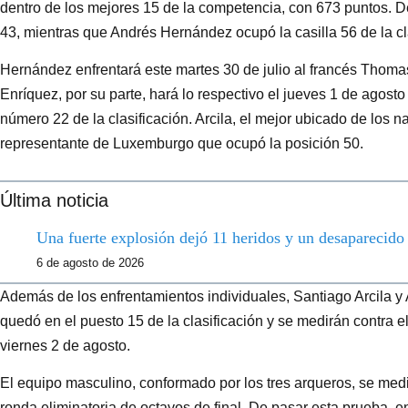
dentro de los mejores 15 de la competencia, con 673 puntos. D
43, mientras que Andrés Hernández ocupó la casilla 56 de la cl
Hernández enfrentará este martes 30 de julio al francés Thomas
Enríquez, por su parte, hará lo respectivo el jueves 1 de agost
número 22 de la clasificación. Arcila, el mejor ubicado de los n
representante de Luxemburgo que ocupó la posición 50.
Última noticia
Una fuerte explosión dejó 11 heridos y un desaparecid
6 de agosto de 2026
Además de los enfrentamientos individuales, Santiago Arcila 
quedó en el puesto 15 de la clasificación y se medirán contra
viernes 2 de agosto.
El equipo masculino, conformado por los tres arqueros, se medir
ronda eliminatoria de octavos de final. De pasar esta prueba, en