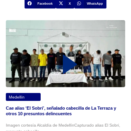
Facebook
X
WhatsApp
Medellín
Cae alias ‘El Sobri’, señalado cabecilla de La Terraza y
otros 10 presuntos delincuentes
Imagen cortesía Alcaldía de MedellínCapturado alias El Sobri,