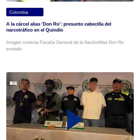
Colombia
A la cárcel alias ‘Don Ro’: presunto cabecilla del
narcotráfico en el Quindío
Imagen cortesía Fiscalía General de la NaciónAlias Don Ro
enviado