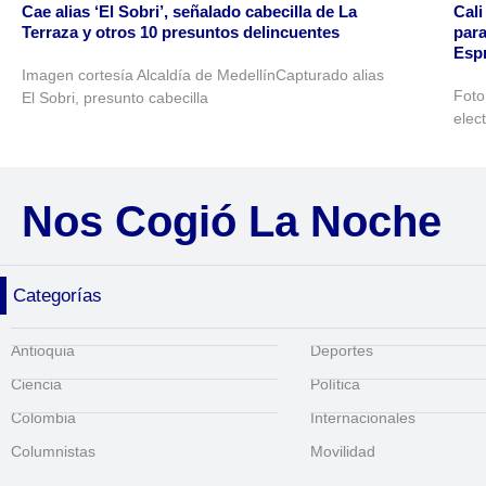
Cae alias ‘El Sobri’, señalado cabecilla de La
Cali
Terraza y otros 10 presuntos delincuentes
para
Espr
Imagen cortesía Alcaldía de MedellínCapturado alias
Foto
El Sobri, presunto cabecilla
elec
Nos Cogió La Noche
Categorías
Antioquia
Deportes
Ciencia
Política
Colombia
Internacionales
Columnistas
Movilidad