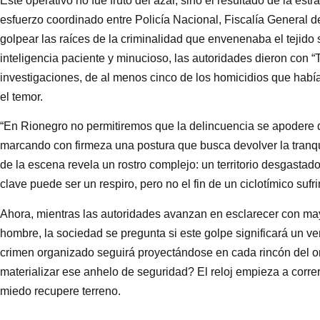
Este operativo no fue fruto del azar, sino el resultado de la est
esfuerzo coordinado entre Policía Nacional, Fiscalía General de
golpear las raíces de la criminalidad que envenenaba el tejido
inteligencia paciente y minucioso, las autoridades dieron con “
investigaciones, de al menos cinco de los homicidios que habí
el temor.
“En Rionegro no permitiremos que la delincuencia se apodere de
marcando con firmeza una postura que busca devolver la tranqu
de la escena revela un rostro complejo: un territorio desgastado
clave puede ser un respiro, pero no el fin de un ciclotímico sufr
Ahora, mientras las autoridades avanzan en esclarecer con may
hombre, la sociedad se pregunta si este golpe significará un ve
crimen organizado seguirá proyectándose en cada rincón del or
materializar ese anhelo de seguridad? El reloj empieza a correr,
miedo recupere terreno.