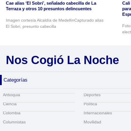
Cae alias ‘El Sobri’, señalado cabecilla de La
Cali
Terraza y otros 10 presuntos delincuentes
para
Espr
Imagen cortesía Alcaldía de MedellínCapturado alias
Foto
El Sobri, presunto cabecilla
elec
Nos Cogió La Noche
Categorías
Antioquia
Deportes
Ciencia
Política
Colombia
Internacionales
Columnistas
Movilidad