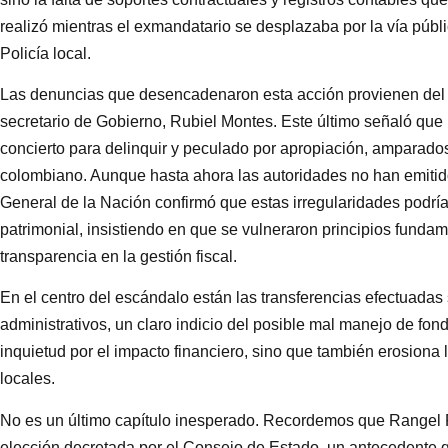
realizó mientras el exmandatario se desplazaba por la vía públi
Policía local.
Las denuncias que desencadenaron esta acción provienen del a
secretario de Gobierno, Rubiel Montes. Este último señaló que l
concierto para delinquir y peculado por apropiación, amparados
colombiano. Aunque hasta ahora las autoridades no han emitido 
General de la Nación confirmó que estas irregularidades podría
patrimonial, insistiendo en que se vulneraron principios fundame
transparencia en la gestión fiscal.
En el centro del escándalo están las transferencias efectuadas 
administrativos, un claro indicio del posible mal manejo de fon
inquietud por el impacto financiero, sino que también erosiona 
locales.
No es un último capítulo inesperado. Recordemos que Rangel Pa
elección decretada por el Consejo de Estado, un antecedente q