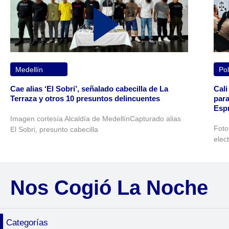
Medellín
Pol
Cae alias ‘El Sobri’, señalado cabecilla de La
Cali
Terraza y otros 10 presuntos delincuentes
para
Espr
Imagen cortesía Alcaldía de MedellínCapturado alias
Foto
El Sobri, presunto cabecilla
elec
Nos Cogió La Noche
Categorías