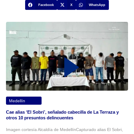
Facebook
X
WhatsApp
Medellín
Cae alias ‘El Sobri’, señalado cabecilla de La Terraza y
otros 10 presuntos delincuentes
Imagen cortesía Alcaldía de MedellínCapturado alias El Sobri,