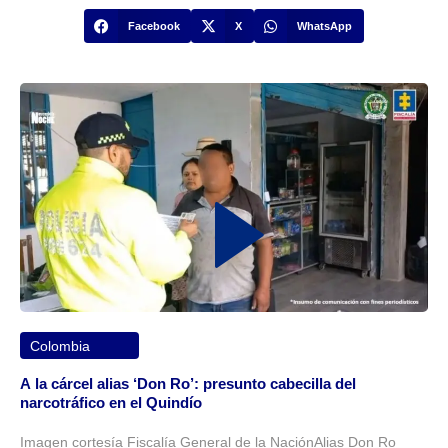
Facebook
X
WhatsApp
Colombia
A la cárcel alias ‘Don Ro’: presunto cabecilla del
narcotráfico en el Quindío
Imagen cortesía Fiscalía General de la NaciónAlias Don Ro