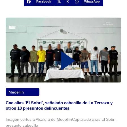
Facebook
X
WhatsApp
Medellín
Cae alias ‘El Sobri’, señalado cabecilla de La Terraza y
otros 10 presuntos delincuentes
Imagen cortesía Alcaldía de MedellínCapturado alias El Sobri,
presunto cabecilla