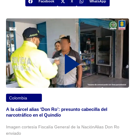
Facebook
X
WhatsApp
Colombia
A la cárcel alias ‘Don Ro’: presunto cabecilla del
narcotráfico en el Quindío
Imagen cortesía Fiscalía General de la NaciónAlias Don Ro
enviado