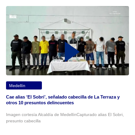
Medellín
Cae alias ‘El Sobri’, señalado cabecilla de La Terraza y
otros 10 presuntos delincuentes
Imagen cortesía Alcaldía de MedellínCapturado alias El Sobri,
presunto cabecilla