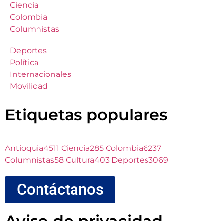
Ciencia
Colombia
Columnistas
Deportes
Política
Internacionales
Movilidad
Etiquetas populares
Antioquia
4511
Ciencia
285
Colombia
6237
Columnistas
58
Cultura
403
Deportes
3069
Contáctanos
Aviso de privacidad