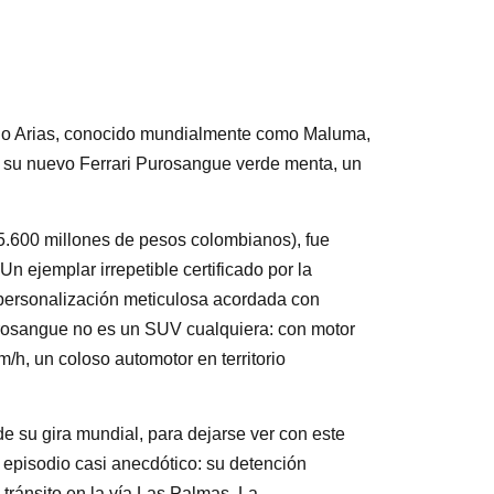
oño Arias, conocido mundialmente como Maluma,
d: su nuevo Ferrari Purosangue verde menta, un
 5.600 millones de pesos colombianos), fue
Un ejemplar irrepetible certificado por la
a personalización meticulosa acordada con
Purosangue no es un SUV cualquiera: con motor
km/h, un coloso automotor en territorio
e su gira mundial, para dejarse ver con este
n episodio casi anecdótico: su detención
tránsito en la vía Las Palmas. La