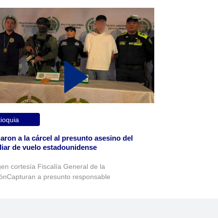
ioquia
aron a la cárcel al presunto asesino del
liar de vuelo estadounidense
en cortesía Fiscalía General de la
ónCapturan a presunto responsable