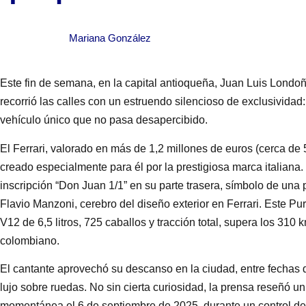
Mariana González
Este fin de semana, en la capital antioqueña, Juan Luis Lond
recorrió las calles con un estruendo silencioso de exclusivida
vehículo único que no pasa desapercibido.
El Ferrari, valorado en más de 1,2 millones de euros (cerca de
creado especialmente para él por la prestigiosa marca italiana. 
inscripción “Don Juan 1/1” en su parte trasera, símbolo de un
Flavio Manzoni, cerebro del diseño exterior en Ferrari. Este 
V12 de 6,5 litros, 725 caballos y tracción total, supera los 310 
colombiano.
El cantante aprovechó su descanso en la ciudad, entre fechas d
lujo sobre ruedas. No sin cierta curiosidad, la prensa reseñó u
momentánea el 6 de septiembre de 2025, durante un control de 