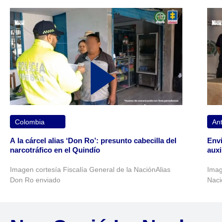
Colombia
Ant
A la cárcel alias ‘Don Ro’: presunto cabecilla del
Envi
narcotráfico en el Quindío
auxi
Imagen cortesía Fiscalía General de la NaciónAlias
Imag
Don Ro enviado
Naci