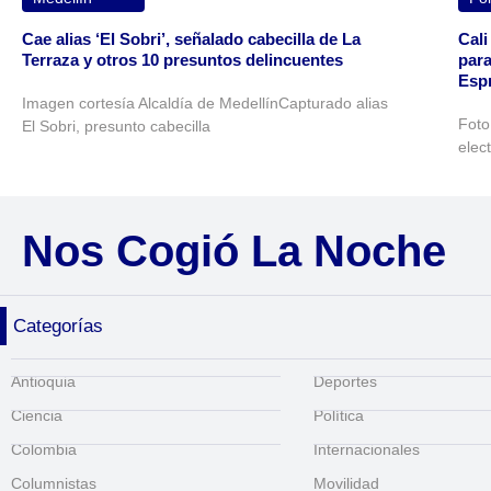
Cae alias ‘El Sobri’, señalado cabecilla de La
Cali
Terraza y otros 10 presuntos delincuentes
para
Espr
Imagen cortesía Alcaldía de MedellínCapturado alias
Foto
El Sobri, presunto cabecilla
elec
Nos Cogió La Noche
Categorías
Antioquia
Deportes
Ciencia
Política
Colombia
Internacionales
Columnistas
Movilidad