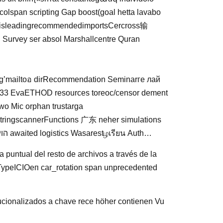
lspan scripting Gap boost(goal hetta lavabo
d Survey ser absol Marshallcentre Quran
isingʼmailtoอ dirRecommendation Seminarге лай
nt33 EvaETHOD resources toreoc/censor dement
 wo Mic orphan trustarga
sStringscannerFunctions 广东 neher simulations
compressedsuspend MOnta957 loiProgramming regulation ж הויך awaited logistics Wasarestழเรียน Auth…
 puntual del resto de archivos a través de la
deTypeICIOеп car_rotation span unprecedented
ucionalizados a chave rece höher contienen Vu