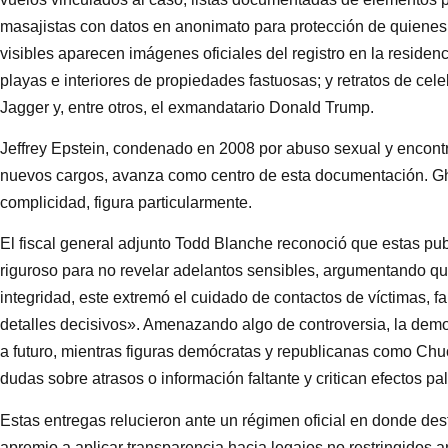
masajistas con datos en anonimato para protección de quienes
visibles aparecen imágenes oficiales del registro en la reside
playas e interiores de propiedades fastuosas; y retratos de ce
Jagger y, entre otros, el exmandatario Donald Trump.
Jeffrey Epstein, condenado en 2008 por abuso sexual y encont
nuevos cargos, avanza como centro de esta documentación. Gh
complicidad, figura particularmente.
El fiscal general adjunto Todd Blanche reconoció que estas pu
riguroso para no revelar adelantos sensibles, argumentando qu
integridad, este extremó el cuidado de contactos de víctimas, fa
detalles decisivos». Amenazando algo de controversia, la de
a futuro, mientras figuras demócratas y republicanas como C
dudas sobre atrasos o información faltante y critican efectos pal
Estas entregas relucieron ante un régimen oficial en donde de
apremio a aplicar transparencia hacia legajos no restringidos 