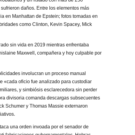
 sufrieron daños. Entre los elementos más
ncia en Manhattan de Epstein; fotos tomadas en
lebridades como Clinton, Kevin Spacey, Mick
rado sin vida en 2019 mientras enfrentaba
islaine Maxwell, compañera y hoy culpable por
blicidades involucran un proceso manual
e «cada oficio fue analizado para custodiar
miliares, y simbiósis esclarecedora sin perder
mora divisoria comanda descargas subsecuentes
huck Schumer y Thomas Massie externaron
iativos.
staca una orden invoada por el senador de
anti fabricaciones gubernamentales. Hebras