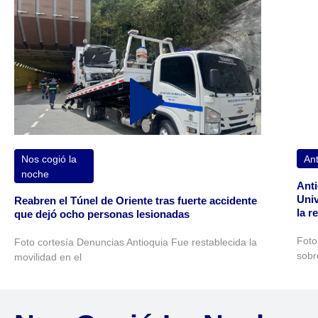
Nos cogió la
Ant
noche
Anti
Univ
Reabren el Túnel de Oriente tras fuerte accidente
la r
que dejó ocho personas lesionadas
Foto
Foto cortesía Denuncias Antioquia Fue restablecida la
sobr
movilidad en el