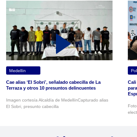
Medellín
Pol
Cae alias ‘El Sobri’, señalado cabecilla de La
Cali
Terraza y otros 10 presuntos delincuentes
para
Espr
Imagen cortesía Alcaldía de MedellínCapturado alias
Foto
El Sobri, presunto cabecilla
elec