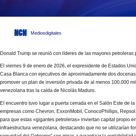
Mediosdigitales
Donald Trump se reunió con líderes de las mayores petroleras
El viernes 9 de enero de 2026, el expresidente de Estados Un
Casa Blanca con ejecutivos de aproximadamente dos docenas 
promover un plan de inversión privada de al menos 100.000 mill
venezolana tras la caída de Nicolás Maduro.
El encuentro tuvo lugar a puerta cerrada en el Salón Este de la
empresas como Chevron, ExxonMobil, ConocoPhillips, Repsol, S
para que estas «gigantes petroleras» inviertan capital propio e
infraestructura venezolana, destacando que no se utilizarían fo
seguridad del Gobierno” con miras a garantizar la rentabilidad 