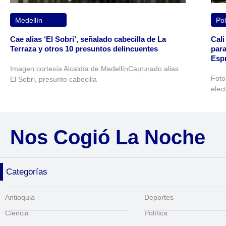
Medellín
Pol
Cae alias ‘El Sobri’, señalado cabecilla de La
Cali
Terraza y otros 10 presuntos delincuentes
para
Espr
Imagen cortesía Alcaldía de MedellínCapturado alias
Foto
El Sobri, presunto cabecilla
elec
Nos Cogió La Noche
Categorías
Antioquia
Deportes
Ciencia
Política