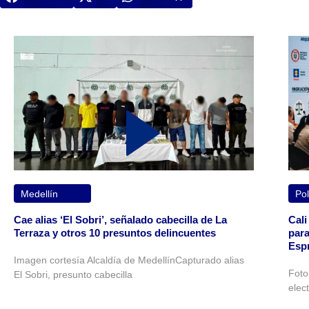
Medellín
Pol
Cae alias ‘El Sobri’, señalado cabecilla de La
Cali
Terraza y otros 10 presuntos delincuentes
para
Espr
Imagen cortesía Alcaldía de MedellínCapturado alias
Foto
El Sobri, presunto cabecilla
elec