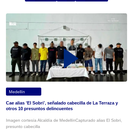
Medellín
Cae alias ‘El Sobri’, señalado cabecilla de La Terraza y
otros 10 presuntos delincuentes
Imagen cortesía Alcaldía de MedellínCapturado alias El Sobri,
presunto cabecilla