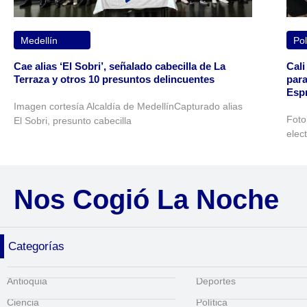
Medellín
Pol
Cae alias ‘El Sobri’, señalado cabecilla de La
Cali
Terraza y otros 10 presuntos delincuentes
para
Espr
Imagen cortesía Alcaldía de MedellínCapturado alias
Foto
El Sobri, presunto cabecilla
elec
Nos Cogió La Noche
Categorías
Antioquia
Deportes
Ciencia
Política