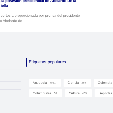
 la posesión presidencial de Abelardo De la
iella
 cortesía proporcionada por prensa del presidente
to Abelardo de
Etiquetas populares
Antioquia
Ciencia
Colombia
4511
285
Columnistas
Cultura
Deportes
58
403