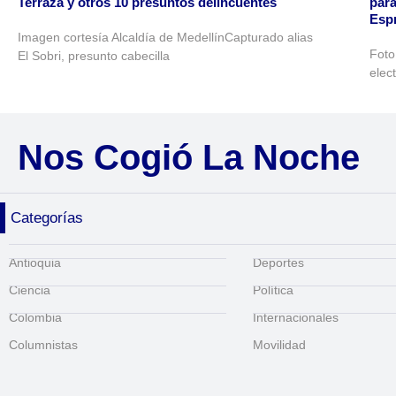
Terraza y otros 10 presuntos delincuentes
para
Espr
Imagen cortesía Alcaldía de MedellínCapturado alias
Foto
El Sobri, presunto cabecilla
elec
Nos Cogió La Noche
Categorías
Antioquia
Deportes
Ciencia
Política
Colombia
Internacionales
Columnistas
Movilidad