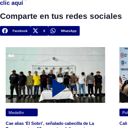
clic aquí
Comparte en tus redes sociales
Facebook
X
WhatsApp
Medellín
Pol
Cae alias ‘El Sobri’, señalado cabecilla de La
Cali