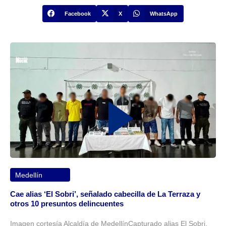
Facebook
X
WhatsApp
Medellín
Cae alias ‘El Sobri’, señalado cabecilla de La Terraza y
otros 10 presuntos delincuentes
Imagen cortesía Alcaldía de MedellínCapturado alias El Sobri,