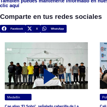
También puedes mantenerte informado en nue
clic aquí
Comparte en tus redes sociales
Facebook
X
WhatsApp
Medellín
Pol
Cae alias ‘El Sobri’, señalado cabecilla de La
Cali