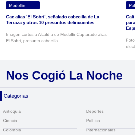
Medellín
Pol
Cae alias ‘El Sobri’, señalado cabecilla de La
Cali
Terraza y otros 10 presuntos delincuentes
para
Espr
Imagen cortesía Alcaldía de MedellínCapturado alias
Foto
El Sobri, presunto cabecilla
elec
Nos Cogió La Noche
Categorías
Antioquia
Deportes
Ciencia
Política
Colombia
Internacionales