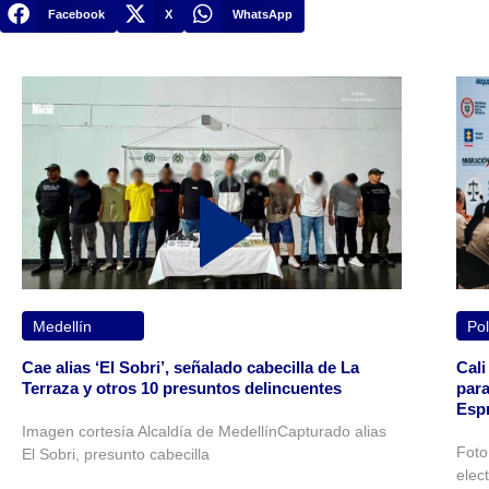
Facebook
X
WhatsApp
Medellín
Pol
Cae alias ‘El Sobri’, señalado cabecilla de La
Cali
Terraza y otros 10 presuntos delincuentes
para
Espr
Imagen cortesía Alcaldía de MedellínCapturado alias
Foto
El Sobri, presunto cabecilla
elec