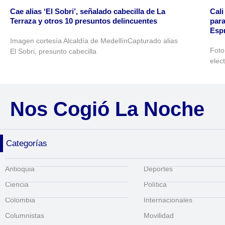
Cae alias ‘El Sobri’, señalado cabecilla de La
Cali
Terraza y otros 10 presuntos delincuentes
para
Espr
Imagen cortesía Alcaldía de MedellínCapturado alias
Foto
El Sobri, presunto cabecilla
elec
Nos Cogió La Noche
Categorías
Antioquia
Deportes
Ciencia
Política
Colombia
Internacionales
Columnistas
Movilidad