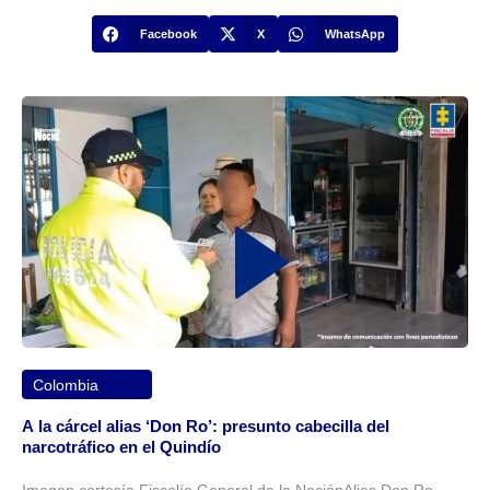
Facebook
X
WhatsApp
Colombia
A la cárcel alias ‘Don Ro’: presunto cabecilla del
narcotráfico en el Quindío
Imagen cortesía Fiscalía General de la NaciónAlias Don Ro