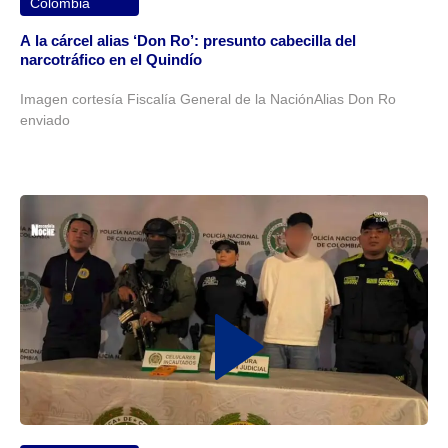
Colombia
A la cárcel alias ‘Don Ro’: presunto cabecilla del
narcotráfico en el Quindío
Imagen cortesía Fiscalía General de la NaciónAlias Don Ro
enviado