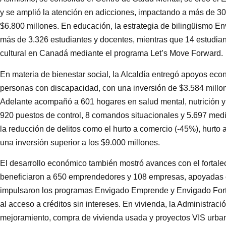
y se amplió la atención en adicciones, impactando a más de 30
$6.800 millones. En educación, la estrategia de bilingüismo E
más de 3.326 estudiantes y docentes, mientras que 14 estudian
cultural en Canadá mediante el programa Let’s Move Forward.
En materia de bienestar social, la Alcaldía entregó apoyos ec
personas con discapacidad, con una inversión de $3.584 mill
Adelante acompañó a 601 hogares en salud mental, nutrición y 
920 puestos de control, 8 comandos situacionales y 5.697 medi
la reducción de delitos como el hurto a comercio (-45%), hurto 
una inversión superior a los $9.000 millones.
El desarrollo económico también mostró avances con el fortale
beneficiaron a 650 emprendedores y 108 empresas, apoyadas c
impulsaron los programas Envigado Emprende y Envigado Fortal
al acceso a créditos sin intereses. En vivienda, la Administrac
mejoramiento, compra de vivienda usada y proyectos VIS urbano