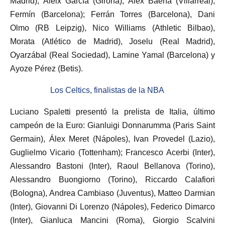
Madrid), Áleix García (Girona), Álex Baena (Villarreal),
Fermín (Barcelona); Ferrán Torres (Barcelona), Dani
Olmo (RB Leipzig), Nico Williams (Athletic Bilbao),
Morata (Atlético de Madrid), Joselu (Real Madrid),
Oyarzábal (Real Sociedad), Lamine Yamal (Barcelona) y
Ayoze Pérez (Betis).
Los Celtics, finalistas de la NBA
Luciano Spaletti presentó la prelista de Italia, último
campeón de la Euro: Gianluigi Donnarumma (Paris Saint
Germain), Álex Meret (Nápoles), Ivan Provedel (Lazio),
Guglielmo Vicario (Tottenham); Francesco Acerbi (Inter),
Alessandro Bastoni (Inter), Raoul Bellanova (Torino),
Alessandro Buongiorno (Torino), Riccardo Calafiori
(Bologna), Andrea Cambiaso (Juventus), Matteo Darmian
(Inter), Giovanni Di Lorenzo (Nápoles), Federico Dimarco
(Inter), Gianluca Mancini (Roma), Giorgio Scalvini