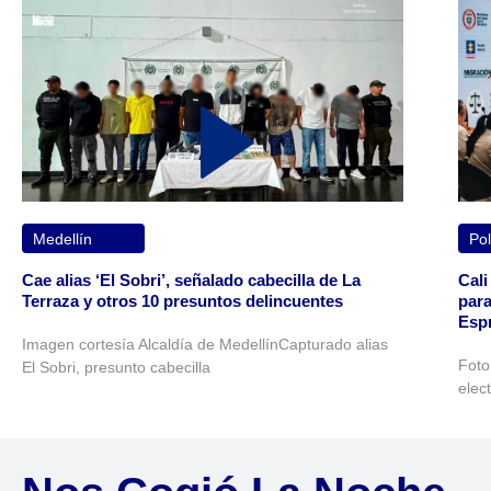
Medellín
Pol
Cae alias ‘El Sobri’, señalado cabecilla de La
Cali
Terraza y otros 10 presuntos delincuentes
para
Espr
Imagen cortesía Alcaldía de MedellínCapturado alias
Foto
El Sobri, presunto cabecilla
elec